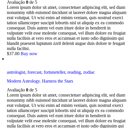
Avaliação
0
de 5
Lorem ipsum dolor sit amet, consectetuer adipiscing elit, sed diam
nonummy nibh euismod tincidunt ut laoreet dolore magna aliquam
erat volutpat. Ut wisi enim ad minim veniam, quis nostrud exerci
tation ullamcorper suscipit lobortis nisl ut aliquip ex ea commodo
consequat. Duis autem vel eum iriure dolor in hendrerit in
vulputate velit esse molestie consequat, vel illum dolore eu feugiat
nulla facilisis at vero eros et accumsan et iusto odio dignissim qui
blandit praesent luptatum zzril delenit augue duis dolore te feugait
nulla facilisi.
$
37
.
00
Buy now
astrologist
,
forecast
,
fortuneteller
,
reading
,
zodiac
Modern Astrology. Harness the Stars
Avaliação
0
de 5
Lorem ipsum dolor sit amet, consectetuer adipiscing elit, sed diam
nonummy nibh euismod tincidunt ut laoreet dolore magna aliquam
erat volutpat. Ut wisi enim ad minim veniam, quis nostrud exerci
tation ullamcorper suscipit lobortis nisl ut aliquip ex ea commodo
consequat. Duis autem vel eum iriure dolor in hendrerit in
vulputate velit esse molestie consequat, vel illum dolore eu feugiat
nulla facilisis at vero eros et accumsan et iusto odio dignissim qui