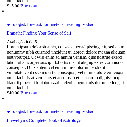
nulla facilisi.
$
15
.
00
Buy now
astrologist
,
forecast
,
fortuneteller
,
reading
,
zodiac
Empath: Finding Your Sense of Self
Avaliação
0
de 5
Lorem ipsum dolor sit amet, consectetuer adipiscing elit, sed diam
nonummy nibh euismod tincidunt ut laoreet dolore magna aliquam
erat volutpat. Ut wisi enim ad minim veniam, quis nostrud exerci
tation ullamcorper suscipit lobortis nisl ut aliquip ex ea commodo
consequat. Duis autem vel eum iriure dolor in hendrerit in
vulputate velit esse molestie consequat, vel illum dolore eu feugiat
nulla facilisis at vero eros et accumsan et iusto odio dignissim qui
blandit praesent luptatum zzril delenit augue duis dolore te feugait
nulla facilisi.
$
40
.
00
Buy now
astrologist
,
forecast
,
fortuneteller
,
reading
,
zodiac
Llewellyn’s Complete Book of Astrology