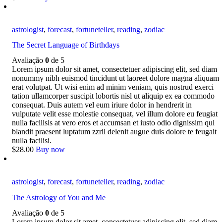
astrologist
,
forecast
,
fortuneteller
,
reading
,
zodiac
The Secret Language of Birthdays
Avaliação
0
de 5
Lorem ipsum dolor sit amet, consectetuer adipiscing elit, sed diam
nonummy nibh euismod tincidunt ut laoreet dolore magna aliquam
erat volutpat. Ut wisi enim ad minim veniam, quis nostrud exerci
tation ullamcorper suscipit lobortis nisl ut aliquip ex ea commodo
consequat. Duis autem vel eum iriure dolor in hendrerit in
vulputate velit esse molestie consequat, vel illum dolore eu feugiat
nulla facilisis at vero eros et accumsan et iusto odio dignissim qui
blandit praesent luptatum zzril delenit augue duis dolore te feugait
nulla facilisi.
$
28
.
00
Buy now
astrologist
,
forecast
,
fortuneteller
,
reading
,
zodiac
The Astrology of You and Me
Avaliação
0
de 5
Lorem ipsum dolor sit amet, consectetuer adipiscing elit, sed diam