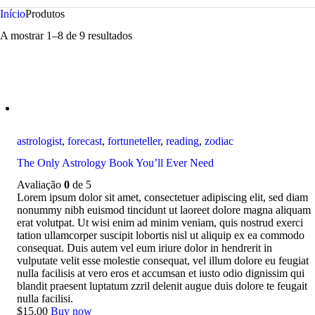
Início
Produtos
A mostrar 1–8 de 9 resultados
astrologist
,
forecast
,
fortuneteller
,
reading
,
zodiac
The Only Astrology Book You’ll Ever Need
Avaliação
0
de 5
Lorem ipsum dolor sit amet, consectetuer adipiscing elit, sed diam
nonummy nibh euismod tincidunt ut laoreet dolore magna aliquam
erat volutpat. Ut wisi enim ad minim veniam, quis nostrud exerci
tation ullamcorper suscipit lobortis nisl ut aliquip ex ea commodo
consequat. Duis autem vel eum iriure dolor in hendrerit in
vulputate velit esse molestie consequat, vel illum dolore eu feugiat
nulla facilisis at vero eros et accumsan et iusto odio dignissim qui
blandit praesent luptatum zzril delenit augue duis dolore te feugait
nulla facilisi.
$
15
.
00
Buy now