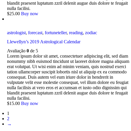
blandit praesent luptatum zzril delenit augue duis dolore te feugait
nulla facilisi.
$
25
.
00
Buy now
astrologist
,
forecast
,
fortuneteller
,
reading
,
zodiac
Llewellyn’s 2019 Astrological Calendar
Avaliação
0
de 5
Lorem ipsum dolor sit amet, consectetuer adipiscing elit, sed diam
nonummy nibh euismod tincidunt ut laoreet dolore magna aliquam
erat volutpat. Ut wisi enim ad minim veniam, quis nostrud exerci
tation ullamcorper suscipit lobortis nisl ut aliquip ex ea commodo
consequat. Duis autem vel eum iriure dolor in hendrerit in
vulputate velit esse molestie consequat, vel illum dolore eu feugiat
nulla facilisis at vero eros et accumsan et iusto odio dignissim qui
blandit praesent luptatum zzril delenit augue duis dolore te feugait
nulla facilisi.
$
15
.
00
Buy now
1
2
→