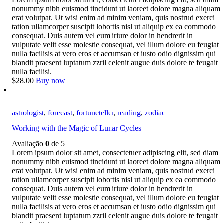
nonummy nibh euismod tincidunt ut laoreet dolore magna aliquam
erat volutpat. Ut wisi enim ad minim veniam, quis nostrud exerci
tation ullamcorper suscipit lobortis nisl ut aliquip ex ea commodo
consequat. Duis autem vel eum iriure dolor in hendrerit in
vulputate velit esse molestie consequat, vel illum dolore eu feugiat
nulla facilisis at vero eros et accumsan et iusto odio dignissim qui
blandit praesent luptatum zzril delenit augue duis dolore te feugait
nulla facilisi.
$
28
.
00
Buy now
astrologist
,
forecast
,
fortuneteller
,
reading
,
zodiac
Working with the Magic of Lunar Cycles
Avaliação
0
de 5
Lorem ipsum dolor sit amet, consectetuer adipiscing elit, sed diam
nonummy nibh euismod tincidunt ut laoreet dolore magna aliquam
erat volutpat. Ut wisi enim ad minim veniam, quis nostrud exerci
tation ullamcorper suscipit lobortis nisl ut aliquip ex ea commodo
consequat. Duis autem vel eum iriure dolor in hendrerit in
vulputate velit esse molestie consequat, vel illum dolore eu feugiat
nulla facilisis at vero eros et accumsan et iusto odio dignissim qui
blandit praesent luptatum zzril delenit augue duis dolore te feugait