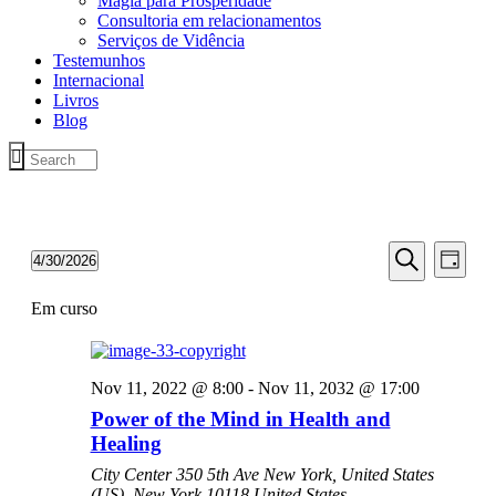
Magia para Prosperidade
Consultoria em relacionamentos
Serviços de Vidência
Testemunhos
Internacional
Livros
Blog
E
E
4/30/2026
Dia
v
v
Selecione
Pesquisar
e
data
Em curso
e
n
n
t
t
o
Nov 11, 2022 @ 8:00
-
Nov 11, 2032 @ 17:00
V
o
Power of the Mind in Health and
i
s
Healing
e
S
w
City Center
350 5th Ave New York, United States
e
s
(US), New York 10118 United States