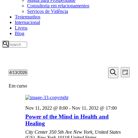
Magia para Prosperidade
Consultoria em relacionamentos
Serviços de Vidência
Testemunhos
Internacional
Livros
Blog
E
E
4/13/2026
Dia
v
v
Selecione
Pesquisar
e
data
Em curso
e
n
n
t
t
o
Nov 11, 2022 @ 8:00
-
Nov 11, 2032 @ 17:00
V
o
Power of the Mind in Health and
i
s
Healing
e
S
w
City Center
350 5th Ave New York, United States
e
s
(US), New York 10118 United States