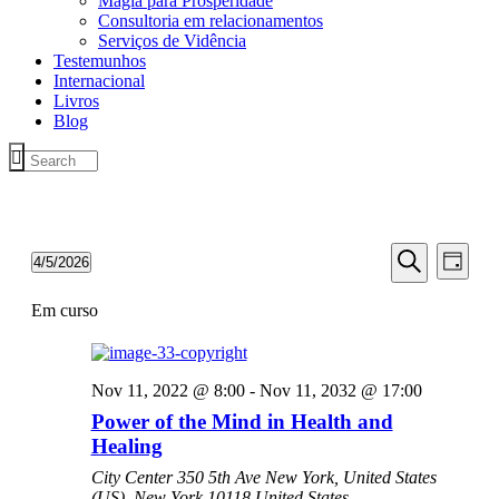
Magia para Prosperidade
Consultoria em relacionamentos
Serviços de Vidência
Testemunhos
Internacional
Livros
Blog
E
E
4/5/2026
Dia
v
v
Selecione
Pesquisar
e
data
Em curso
e
n
n
t
t
o
Nov 11, 2022 @ 8:00
-
Nov 11, 2032 @ 17:00
V
o
Power of the Mind in Health and
i
s
Healing
e
S
w
City Center
350 5th Ave New York, United States
e
s
(US), New York 10118 United States