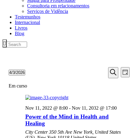
Magia para Prosperidade
Consultoria em relacionamentos
Serviços de Vidência
Testemunhos
Internacional
Livros
Blog
E
E
4/3/2026
Dia
v
v
Selecione
Pesquisar
e
data
Em curso
e
n
n
t
t
o
Nov 11, 2022 @ 8:00
-
Nov 11, 2032 @ 17:00
V
o
Power of the Mind in Health and
i
s
Healing
e
S
w
City Center
350 5th Ave New York, United States
e
s
(US), New York 10118 United States