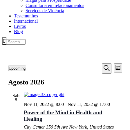
Magia para Prosperidade
Consultoria em relacionamentos
Serviços de Vidência
Testemunhos
Internacional
Livros
Blog
E
E
Upcoming
Lista
v
v
Selecione
Pesquisar
e
data
Agosto 2026
e
n
n
t
Sáb
t
o
8
V
Nov 11, 2022 @ 8:00
-
Nov 11, 2032 @ 17:00
o
i
Power of the Mind in Health and
s
e
Healing
S
w
City Center
350 5th Ave New York, United States
e
s